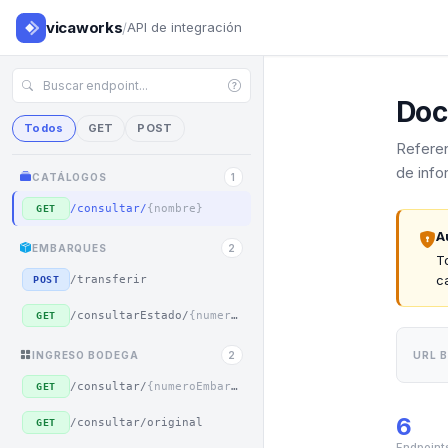
vicaworks
/
API de integración
Doc
Todos
GET
POST
Referen
de inf
CATÁLOGOS
1
/consultar/
{nombre}
GET
A
EMBARQUES
2
T
c
/transferir
POST
/consultarEstado/
{numeroTiquete}
GET
INGRESO BODEGA
2
URL 
/consultar/
{numeroEmbarque}
GET
6
/consultar/original
GET
Endpoint