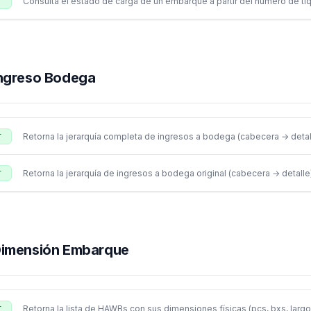
/embarques/v1
Consulta el estado de carga de un embarque a partir del número de tiq
/consultarEstado/
{numeroTiquete}
T
ngreso Bodega
/ingresoBodega/v1
Retorna la jerarquía completa de ingresos a bodega (cabecera → detalle
/consultar/
{numeroEmbarque}
T
/ingresoBodega/v1
Retorna la jerarquía de ingresos a bodega original (cabecera → detalle)
/consultar/original
T
imensión Embarque
/dimensionEmbarque/v1
Retorna la lista de HAWBs con sus dimensiones físicas (pcs, bxs, largo
/consultar/
{numeroEmbarque}
T