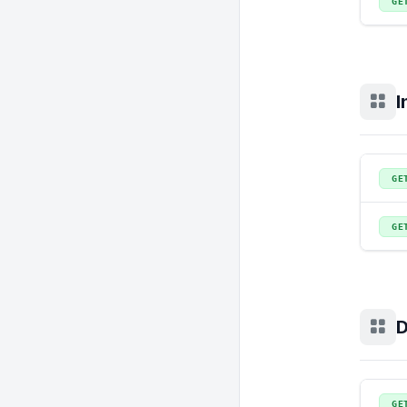
GE
I
GE
GE
D
GE