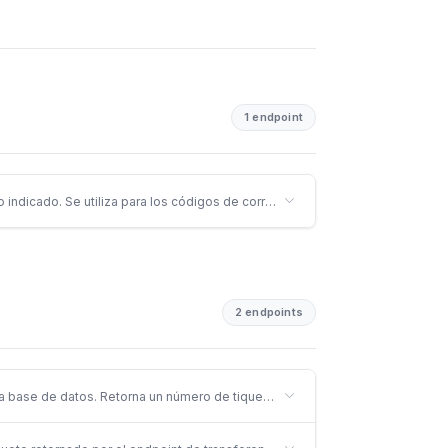
1 endpoint
 indicado. Se utiliza para los códigos de correlación entre sistemas.
2 endpoints
la base de datos. Retorna un número de tiquete para consultar el estado de