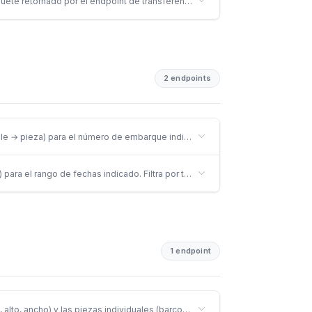
uete retornado por el endpoint de transferencia.
2 endpoints
 → pieza) para el número de embarque indicado. Solo retorna ingresos de tip
 para el rango de fechas indicado. Filtra por tipo de recepción coordinación (
1 endpoint
, alto, ancho) y las piezas individuales (barcodes) registradas en ingreso a 