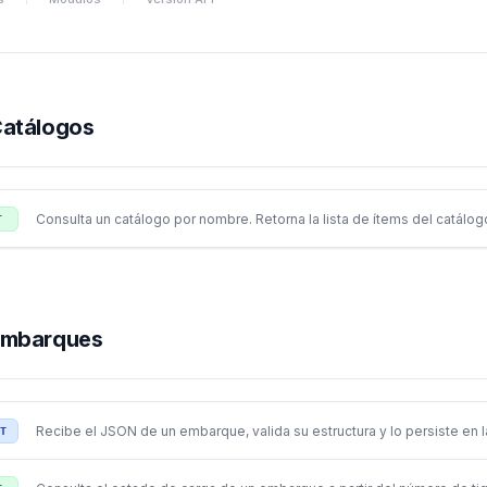
atálogos
/catalogo/v1
Consulta un catálogo por nombre. Retorna la lista de ítems del catálogo
/consultar/
{nombre}
T
mbarques
/embarques/v1
Recibe el JSON de un embarque, valida su estructura y lo persiste en 
/transferir
T