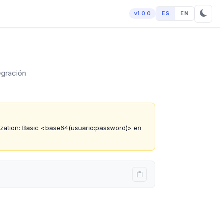
v1.0.0
ES
EN
egración
rization: Basic <base64(usuario:password)> en