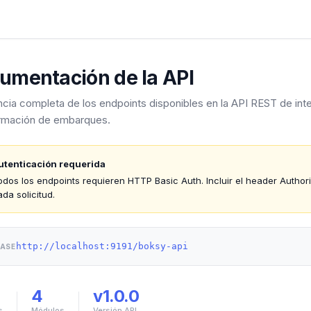
umentación de la API
cia completa de los endpoints disponibles en la API REST de int
ormación de embarques.
utenticación requerida
odos los endpoints requieren HTTP Basic Auth. Incluir el header Autho
ada solicitud.
http://localhost:9191/boksy-api
BASE
4
v1.0.0
s
Módulos
Versión API